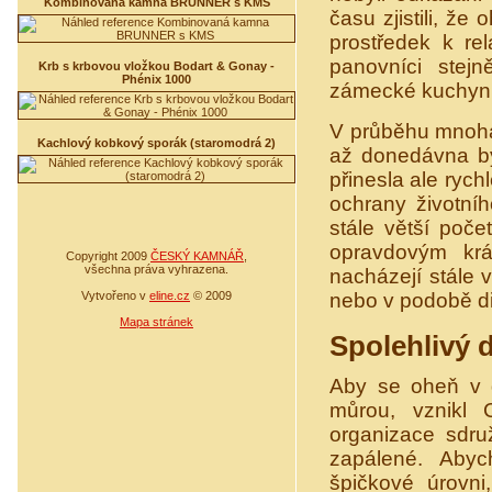
Kombinovaná kamna BRUNNER s KMS
času zjistili, ž
prostředek k re
panovníci stejn
Krb s krbovou vložkou Bodart & Gonay -
Phénix 1000
zámecké kuchyni 
V průběhu mnoha 
Kachlový kobkový sporák (staromodrá 2)
až donedávna bý
přinesla ale rychl
ochrany životní
stále větší poč
opravdovým kr
Copyright 2009
ČESKÝ KAMNÁŘ
,
všechna práva vyhrazena.
nacházejí stále 
Vytvořeno v
eline.cz
© 2009
nebo v podobě di
Mapa stránek
Spolehlivý 
Aby se oheň v 
můrou, vznikl 
organizace sdru
zapálené. Aby
špičkové úrovn