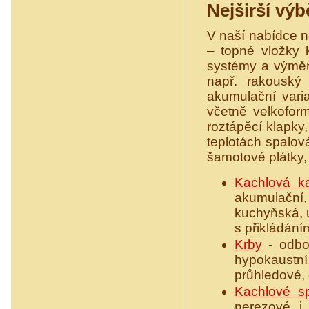
Nejširší výb
V naší nabídce n
– topné vložky 
systémy a výmění
např. rakouský 
akumulační varia
včetně velkofor
roztápěcí klapky
teplotách spalov
šamotové plátky, 
Kachlová k
akumulační
kuchyňská, u
s přikládání
Krby
- odbor
hypokaustní 
průhledové, d
Kachlové s
nerezové i 