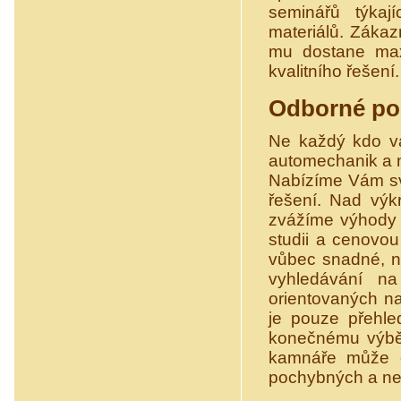
seminářů týkaj
materiálů. Zákaz
mu dostane maxi
kvalitního řešení.
Odborné po
Ne každý kdo va
automechanik a n
Nabízíme Vám sv
řešení. Nad výk
zvážíme výhody 
studii a cenovou
vůbec snadné, n
vyhledávání na
orientovaných n
je pouze přehle
konečnému výběr
kamnáře může dá
pochybných a nes