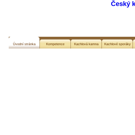
Český 
Úvodní stránka
Kompetence
Kachlová kamna
Kachlové sporáky