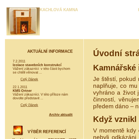
KACHLOVÁ KAMNA
Pro ekologicky šetrné, účinné a zdravé
vytápění mnoha generacím.
Úvodní str
AKTUÁLNÍ INFORMACE
7.2.2011
Izolace stavebních konstrukcí
Kamnářské 
Vážení zákazníci v této části bychom
se chtěli věnovat ...
Je štěstí, pokud
Celý článek
naplňuje, co mu 
22.1.2011
KMS Ortner
vyhráno a život 
Vážení zákazníci. V této příloze nám
dovolte představit ...
činností, věnuj
Celý článek
předem dáno – n
Archiv aktualit
Když vznikl
V momentě kdy čl
VÝBĚR REFERENCÍ
nebyli odkázáni